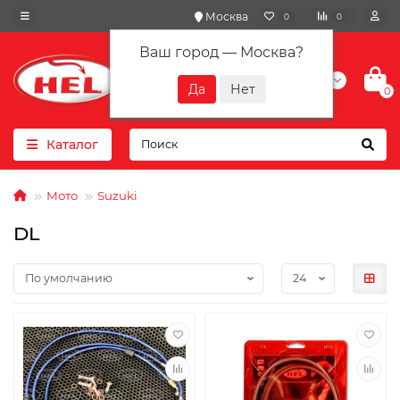
Москва
0
0
Ваш город —
Москва
?
+7(901) 417-10-01
0
Каталог
Мото
Suzuki
DL