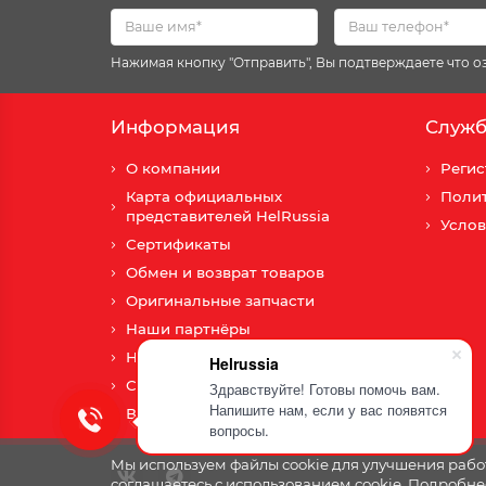
Нажимая кнопку "Отправить", Вы подтверждаете что 
Информация
Служб
О компании
Регис
Карта официальных
Поли
представителей HelRussia
Услов
Сертификаты
Обмен и возврат товаров
Оригинальные запчасти
Наши партнёры
Новости
Helrussia
Сотрудничество
Здравствуйте! Готовы помочь вам.
Напишите нам, если у вас появятся
Вопросы и ответы
вопросы.
Мы используем файлы cookie для улучшения работ
соглашаетесь с использованием cookie. Подробне