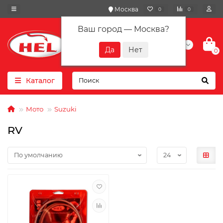
Москва
0
0
Ваш город —
Москва
?
+7(901) 417-10-01
0
Каталог
Мото
Suzuki
RV