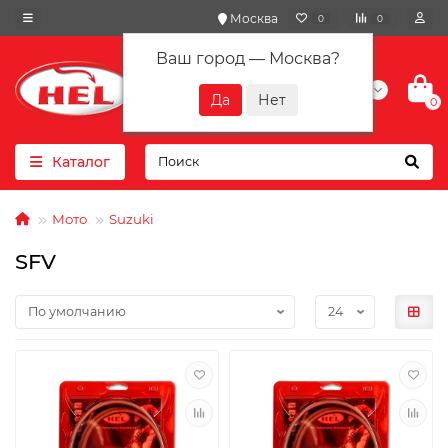
Москва
0
0
Ваш город —
Москва
?
+7(901) 417-10-01
0
Каталог
Мото
Suzuki
SFV