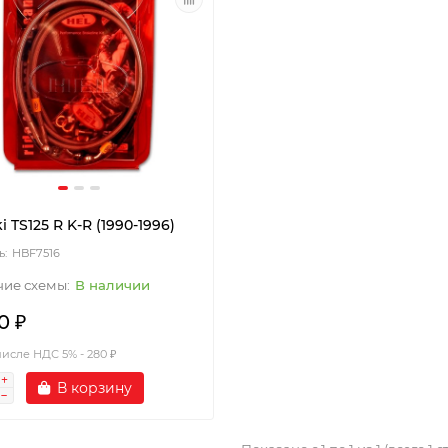
i TS125 R K-R (1990-1996)
HBF7516
В наличии
0 ₽
числе НДС 5% - 280 ₽
В корзину