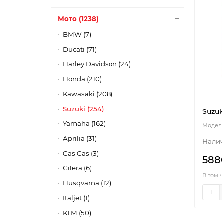
Мото (1238)
BMW (7)
Ducati (71)
Harley Davidson (24)
Honda (210)
Kawasaki (208)
Suzuki (254)
Suzuk
Yamaha (162)
Aprilia (31)
Gas Gas (3)
588
Gilera (6)
В том 
Husqvarna (12)
Italjet (1)
KTM (50)