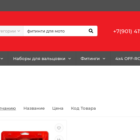
+7(901) 41
тегории
Наборы для вальцовки
Фитинги
4x4 OFF-R
лчанию
Название
Цена
Код Товара