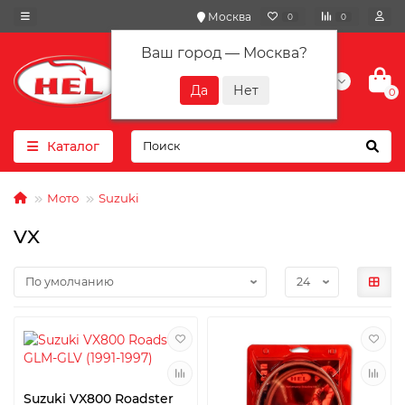
Москва
0
0
Ваш город —
Москва
?
+7(901) 417-10-01
0
Каталог
Мото
Suzuki
VX
Suzuki VX800 Roadster