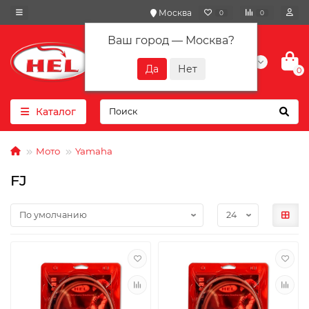
Москва
0
0
Ваш город —
Москва
?
+7(901) 417-10-01
0
Каталог
Мото
Yamaha
FJ