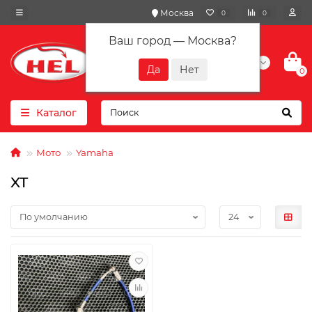
Москва
0
0
Ваш город —
Москва
?
+7(901) 417-10-01
0
Каталог
Мото
Yamaha
XT