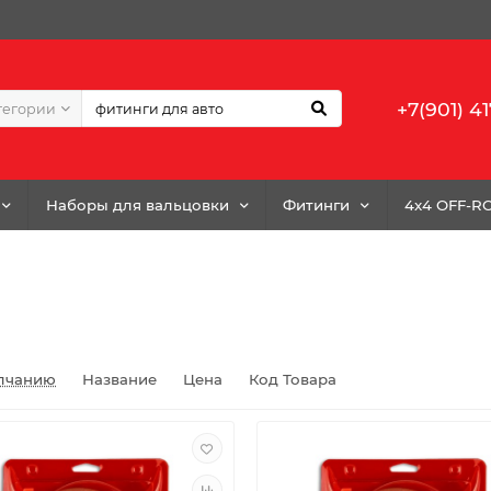
+7(901) 41
тегории
Наборы для вальцовки
Фитинги
4x4 OFF-R
лчанию
Название
Цена
Код Товара