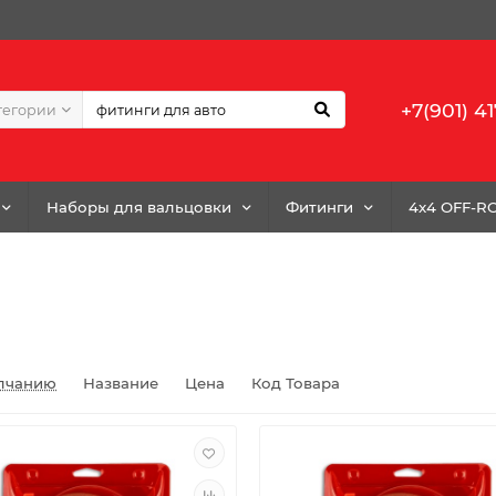
+7(901) 41
тегории
Наборы для вальцовки
Фитинги
4x4 OFF-R
лчанию
Название
Цена
Код Товара