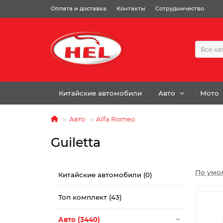
Оплата и доставка
Контакты
Сотрудничество
Все ка
Китайские автомобили
Авто
Мото
Авто
Alfa Romeo
Guiletta
По умо
Китайские автомобили (0)
Топ комплект (43)
Авто (3440)