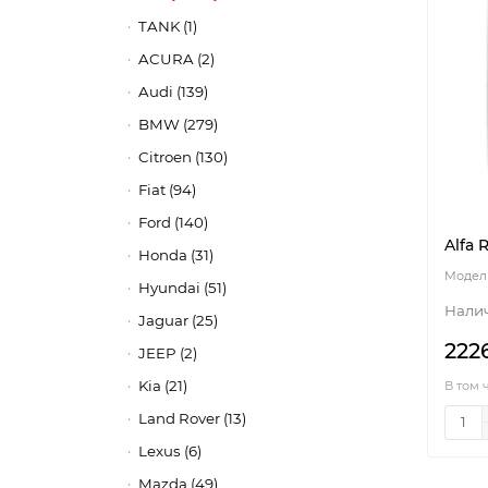
TANK (1)
ACURA (2)
Audi (139)
BMW (279)
Citroen (130)
Fiat (94)
Ford (140)
Alfa 
Honda (31)
Hyundai (51)
Jaguar (25)
222
JEEP (2)
Kia (21)
В том 
Land Rover (13)
Lexus (6)
Mazda (49)