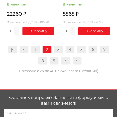
В наличии
В наличии
22260 ₽
5565 ₽
В том числе НДС 5% - 1060 ₽
В том числе НДС 5% - 265 ₽
В корзину
В корзину
|<
<
1
2
3
4
5
6
7
8
9
>
>|
Показано с 25 по 48 из 245 (всего 11 страниц)
Остались вопросы? Заполните форму и мы с
вами свяжемся!