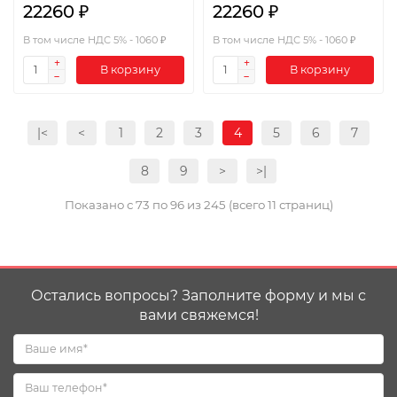
22260 ₽
22260 ₽
В том числе НДС 5% - 1060 ₽
В том числе НДС 5% - 1060 ₽
В корзину
В корзину
|<
<
1
2
3
4
5
6
7
8
9
>
>|
Показано с 73 по 96 из 245 (всего 11 страниц)
Остались вопросы? Заполните форму и мы с
вами свяжемся!