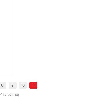
8
9
10
11
 11 страниц)