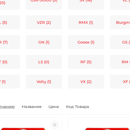
GSX-S1000 (3)
SV (18)
VL (
(25)
L (5)
VZR (2)
RMX (1)
Burgma
 (7)
GN (1)
Goose (1)
GS 
 (0)
LS (0)
RF (5)
RM 
 (1)
Volty (1)
VX (2)
XF (
лчанию
Название
Цена
Код Товара