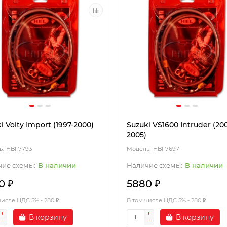
i Volty Import (1997-2000)
Suzuki VS1600 Intruder (20
2005)
HBF7793
HBF7697
В наличии
В наличии
0 ₽
5880 ₽
числе НДС 5% - 280 ₽
В том числе НДС 5% - 280 ₽
В корзину
В корзину