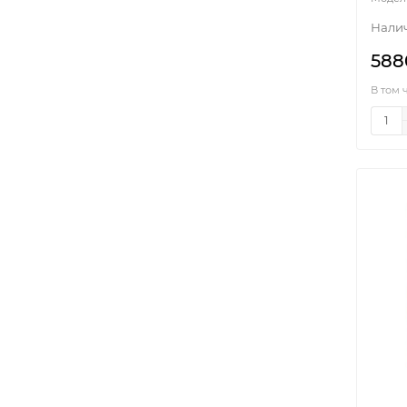
588
В том 