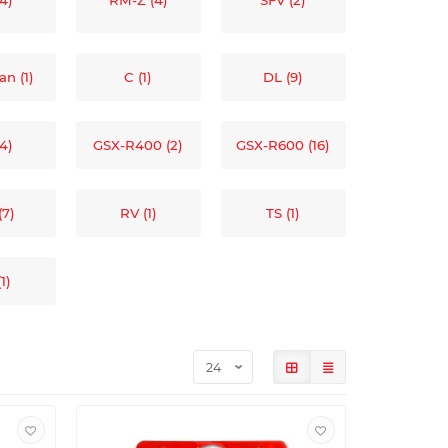
4)
RM-Z (4)
SFV (2)
n (1)
C (1)
DL (9)
(4)
GSX-R400 (2)
GSX-R600 (16)
(7)
RV (1)
TS (1)
1)