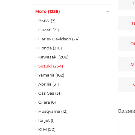
Мото (1238)
BMW (7)
T
Ducati (71)
Harley Davidson (24)
DR
Honda (210)
Kawasaki (208)
GT
Suzuki (254)
Yamaha (162)
Aprilia (31)
V
Gas Gas (3)
Gilera (6)
По умо
Husqvarna (12)
Italjet (1)
KTM (50)