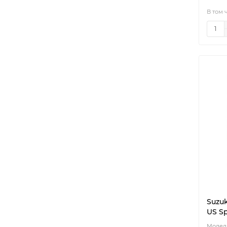
В том 
Suzu
US Sp