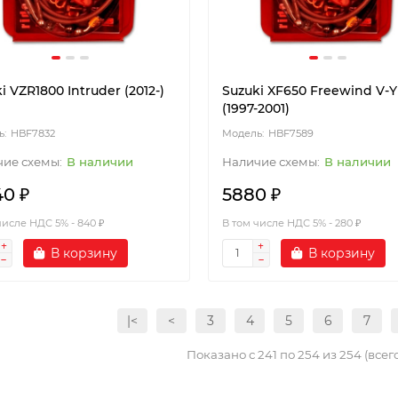
i VZR1800 Intruder (2012-)
Suzuki XF650 Freewind V-Y
(1997-2001)
HBF7832
HBF7589
В наличии
В наличии
40 ₽
5880 ₽
числе НДС 5% - 840 ₽
В том числе НДС 5% - 280 ₽
В корзину
В корзину
|<
<
3
4
5
6
7
Показано с 241 по 254 из 254 (всего