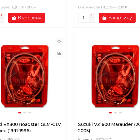
числе НДС 5% - 280 ₽
В том числе НДС 5% - 280 ₽
В корзину
В корзину
ki VX800 Roadster GLM-GLV
Suzuki VZ1600 Marauder (2
ec (1991-1996)
2005)
HBF7566
HBC7677