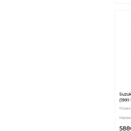
Suzuk
(1991
588