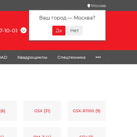
Москва
Ваш город —
Москва
?
7-10-01
0
0
0
OAD
Квадроциклы
Спецтехника
(6)
GSX (31)
GSX-R1100 (9)