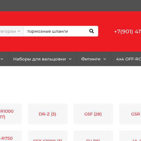
+7(901) 41
тегории
Наборы для вальцовки
Фитинги
4x4 OFF-R
-R1000
DR-Z (3)
GSF (28)
GSR 
(17)
-R750