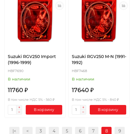
Suzuki RGV250 Import
Suzuki RGV250 M-N (1991-
(1996-1999)
1992)
HBF7690
HBF7468
В наличии
В наличии
11760 ₽
17640 ₽
В том числе НДС 5% - 560 ₽
В том числе НДС 5% - 840 ₽
В корзину
В корзину
|<
<
3
4
5
6
7
8
9