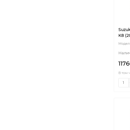
Suzuk
K8 (2
1176
В том 