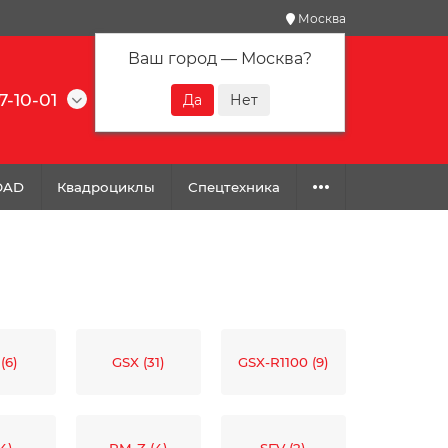
Москва
Ваш город —
Москва
?
7-10-01
0
0
0
OAD
Квадроциклы
Спецтехника
(6)
GSX (31)
GSX-R1100 (9)