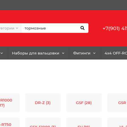
+7(901) 41
тегории
Наборы для вальцовки
Фитинги
4x4 OFF-R
-R1000
DR-Z (3)
GSF (28)
GSR 
(17)
-R750