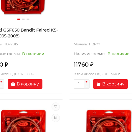
i GSF650 Bandit Faired K5-
005-2008)
HBF7815
HBF7711
В наличии
В наличии
0 ₽
11760 ₽
числе НДС 5% - 560 ₽
В том числе НДС 5% - 560 ₽
В корзину
В корзину