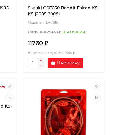
1995-
Suzuki GSF650 Bandit Faired K5-
K8 (2005-2008)
HBF7816
В наличии
11760 ₽
В том числе НДС 5% - 560 ₽
В корзину
d K5-