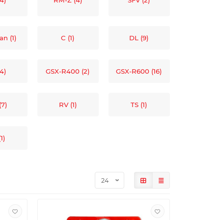
4)
RM-Z (4)
SFV (2)
n (1)
C (1)
DL (9)
(4)
GSX-R400 (2)
GSX-R600 (16)
(7)
RV (1)
TS (1)
1)