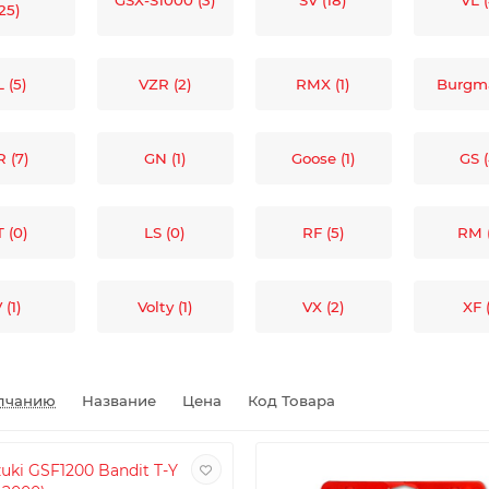
GSX-S1000 (3)
SV (18)
VL (
(25)
L (5)
VZR (2)
RMX (1)
Burgma
 (7)
GN (1)
Goose (1)
GS 
 (0)
LS (0)
RF (5)
RM 
 (1)
Volty (1)
VX (2)
XF (
лчанию
Название
Цена
Код Товара