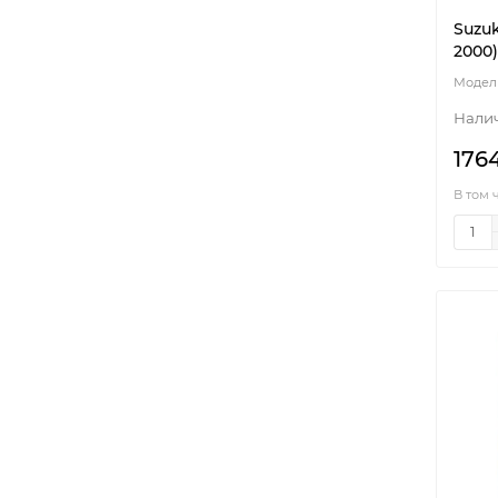
Suzuk
2000)
176
В том 