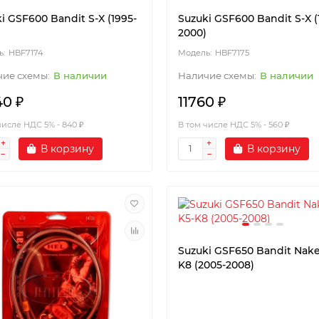
i GSF600 Bandit S-X (1995-
Suzuki GSF600 Bandit S-X (
2000)
HBF7174
HBF7175
В наличии
В наличии
40 ₽
11760 ₽
числе НДС 5% - 840 ₽
В том числе НДС 5% - 560 ₽
В корзину
В корзину
Suzuki GSF650 Bandit Nake
K8 (2005-2008)