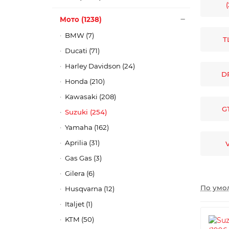
Мото (1238)
BMW (7)
T
Ducati (71)
Harley Davidson (24)
DR
Honda (210)
Kawasaki (208)
GT
Suzuki (254)
Yamaha (162)
Aprilia (31)
V
Gas Gas (3)
Gilera (6)
По умо
Husqvarna (12)
Italjet (1)
KTM (50)