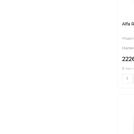
Alfa 
222
В том 