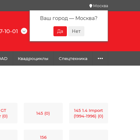
Москва
Ваш город —
Москва
?
7-10-01
0
0
0
OAD
Квадроциклы
Спецтехника
 GT
145 1.4 Import
145 (0)
 (0)
(1994-1996) (0)
156