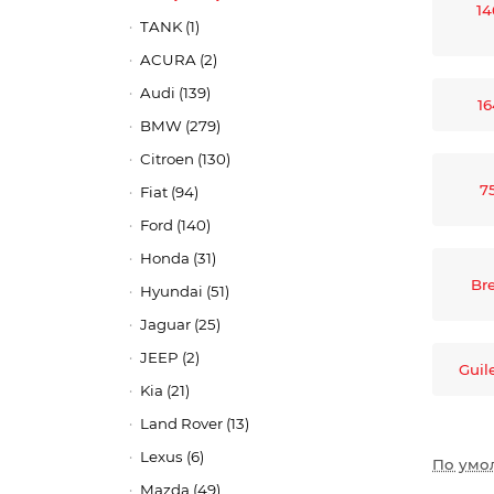
14
TANK (1)
ACURA (2)
Audi (139)
16
BMW (279)
Citroen (130)
7
Fiat (94)
Ford (140)
Honda (31)
Bre
Hyundai (51)
Jaguar (25)
JEEP (2)
Guil
Kia (21)
Land Rover (13)
Lexus (6)
По умо
Mazda (49)