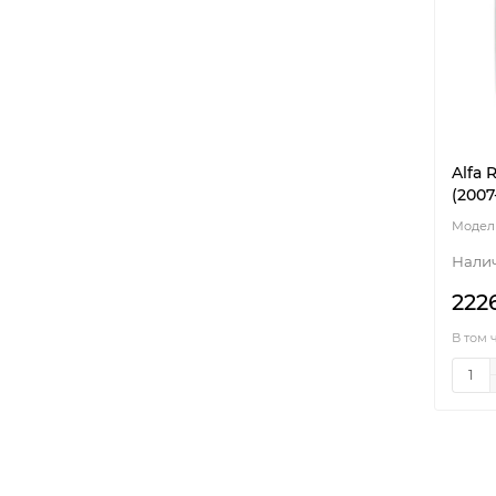
Alfa 
(2007
222
В том 