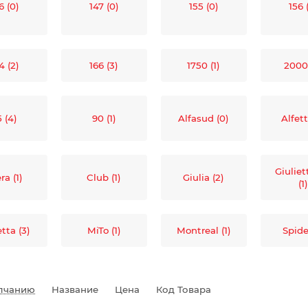
6 (0)
147 (0)
155 (0)
156 
4 (2)
166 (3)
1750 (1)
2000
5 (4)
90 (1)
Alfasud (0)
Alfett
Giulie
ra (1)
Club (1)
Giulia (2)
(1
etta (3)
MiTo (1)
Montreal (1)
Spider
лчанию
Название
Цена
Код Товара