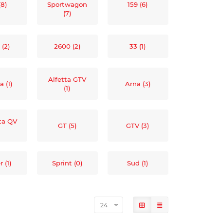
(8)
Sportwagon
159 (6)
(7)
 (2)
2600 (2)
33 (1)
Alfetta GTV
a (1)
Arna (3)
(1)
tta QV
GT (5)
GTV (3)
)
 (1)
Sprint (0)
Sud (1)