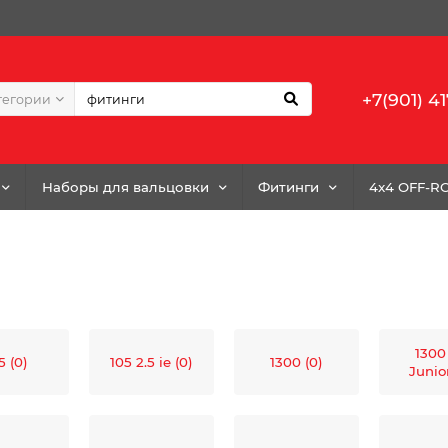
+7(901) 41
тегории
Наборы для вальцовки
Фитинги
4x4 OFF-R
1300
5 (0)
105 2.5 ie (0)
1300 (0)
Junior