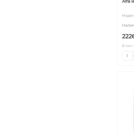
Alfa 
222
В том 